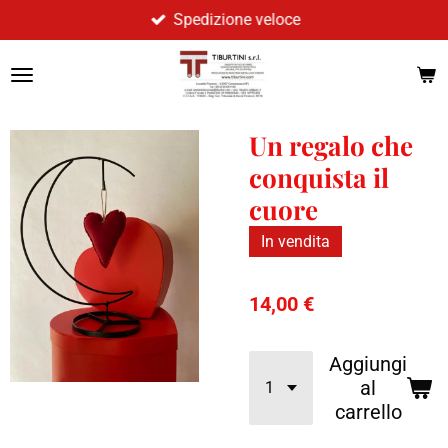
Spedizione veloce
Vai
al
contenuto
principale
Un regalo che
conquista il
cuore
In vendita
14,00 €
Aggiungi
al
carrello